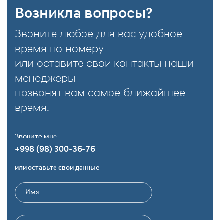
Возникла вопросы?
качество. Этот комплект мягкой мебели –
диван
и кресло
– прекрасно подойдёт как для
Звоните любое для вас удобное
классической гостиной, так и для
время по номеру
представительского кабинета.
или оставите свои контакты наши
Модель
Ducale
отличается выразительным
менеджеры
дизайном, благородной цветовой палитрой и
позвонят вам самое ближайшее
изысканными декоративными элементами.
время.
Мягкая обивка и глубокая посадка
обеспечивают максимальный комфорт в
Звоните мне
повседневном использовании.
+998 (98) 300-36-76
Преимущества дивана и
или оставьте свои данные
кресла Ducale:
✔ Стильный классический дизайн с резными
элементами