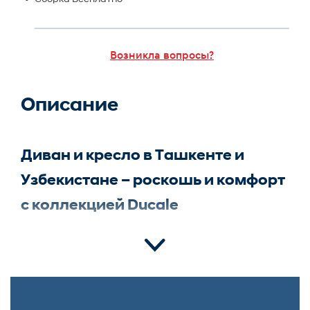
Возникла вопросы?
Описание
Диван и кресло в Ташкенте и
Узбекистане – роскошь и комфорт
с коллекцией Ducale
Хотите добавить в интерьер нотки
аристократического стиля? Коллекция
Ducale
–
это идеальный выбор для тех, кто ценит
элегантность, удобство и премиальное